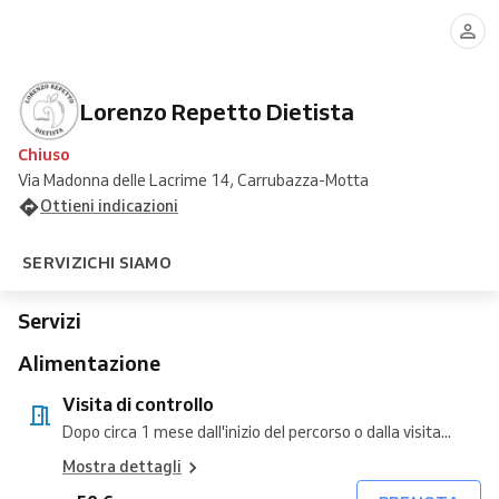
di
visita
per
vegana
per
per
di
della
controllo
nutrizionale
sportivi
o
intolleranze
diabetici
allenamento
composizione
vegetariana
alimentari
corporea
Lorenzo Repetto Dietista
Chiuso
Via Madonna delle Lacrime 14, Carrubazza-Motta
Ottieni indicazioni
SERVIZI
CHI SIAMO
Servizi
Alimentazione
Visita di controllo
Dopo circa 1 mese dall'inizio del percorso o dalla visita...
Mostra dettagli